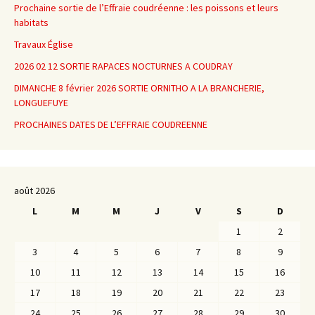
Prochaine sortie de l’Effraie coudréenne : les poissons et leurs
habitats
Travaux Église
2026 02 12 SORTIE RAPACES NOCTURNES A COUDRAY
DIMANCHE 8 février 2026 SORTIE ORNITHO A LA BRANCHERIE,
LONGUEFUYE
PROCHAINES DATES DE L’EFFRAIE COUDREENNE
août 2026
L
M
M
J
V
S
D
1
2
3
4
5
6
7
8
9
10
11
12
13
14
15
16
17
18
19
20
21
22
23
24
25
26
27
28
29
30