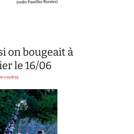
 si on bougeait à
er le 16/06
ie-coudray