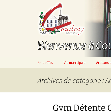
(53200) – Mayenne – France
Aller
au
contenu
Bienvenue
Actualités
Vie municipale
Artisans
Archives de catégorie : A
Gym Détente 