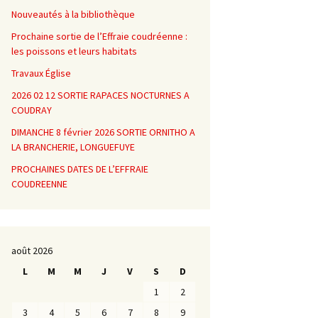
Nouveautés à la bibliothèque
Prochaine sortie de l’Effraie coudréenne :
les poissons et leurs habitats
Travaux Église
2026 02 12 SORTIE RAPACES NOCTURNES A
COUDRAY
DIMANCHE 8 février 2026 SORTIE ORNITHO A
LA BRANCHERIE, LONGUEFUYE
PROCHAINES DATES DE L’EFFRAIE
COUDREENNE
août 2026
L
M
M
J
V
S
D
1
2
3
4
5
6
7
8
9