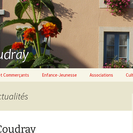
 à Coudray
 et Commerçants
Enfance-Jeunesse
Associations
Cul
ctualités
Coudray