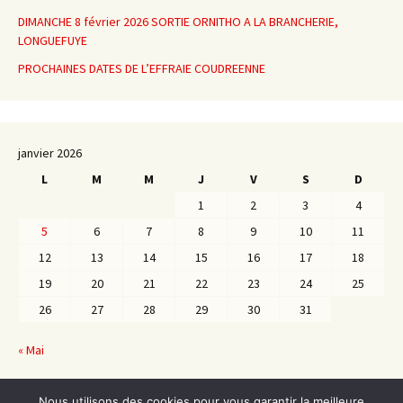
DIMANCHE 8 février 2026 SORTIE ORNITHO A LA BRANCHERIE,
LONGUEFUYE
PROCHAINES DATES DE L’EFFRAIE COUDREENNE
janvier 2026
L
M
M
J
V
S
D
1
2
3
4
5
6
7
8
9
10
11
12
13
14
15
16
17
18
19
20
21
22
23
24
25
26
27
28
29
30
31
« Mai
Fév »
Nous utilisons des cookies pour vous garantir la meilleure