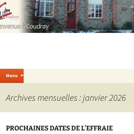
(53200) – Mayenne – France
Aller
au
contenu
Bienvenue à Coudray
Recherc
Menu
Archives mensuelles : janvier 2026
PROCHAINES DATES DE L’EFFRAIE