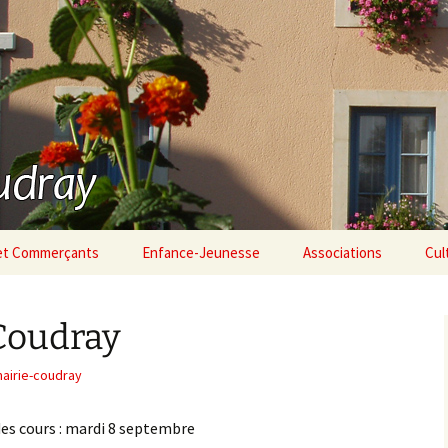
 à Coudray
 et Commerçants
Enfance-Jeunesse
Associations
Cul
Coudray
airie-coudray
des cours : mardi 8 septembre