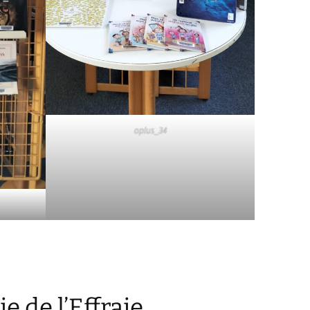
oplus_34
e de l’Effraie