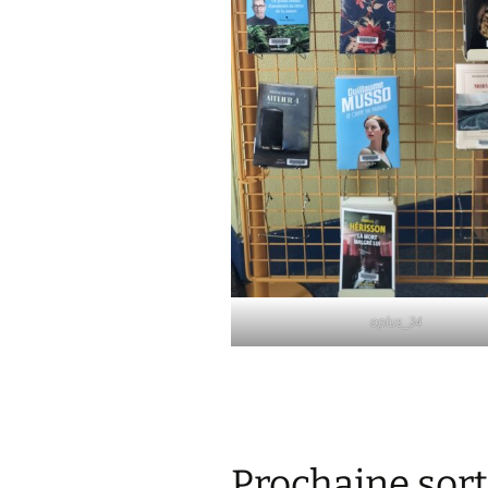
oplus_34
Prochaine sorti