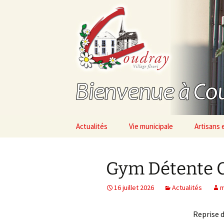
(53200) – Mayenne – France
Aller
au
contenu
Bienvenue
Actualités
Vie municipale
Artisans
Gym Détente 
16 juillet 2026
Actualités
m
Reprise 