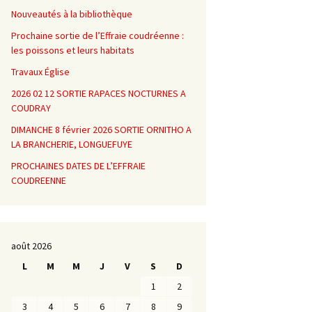
Nouveautés à la bibliothèque
Prochaine sortie de l’Effraie coudréenne :
les poissons et leurs habitats
Travaux Église
2026 02 12 SORTIE RAPACES NOCTURNES A
COUDRAY
DIMANCHE 8 février 2026 SORTIE ORNITHO A
LA BRANCHERIE, LONGUEFUYE
PROCHAINES DATES DE L’EFFRAIE
COUDREENNE
août 2026
L
M
M
J
V
S
D
1
2
3
4
5
6
7
8
9