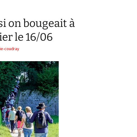
 si on bougeait à
er le 16/06
ie-coudray